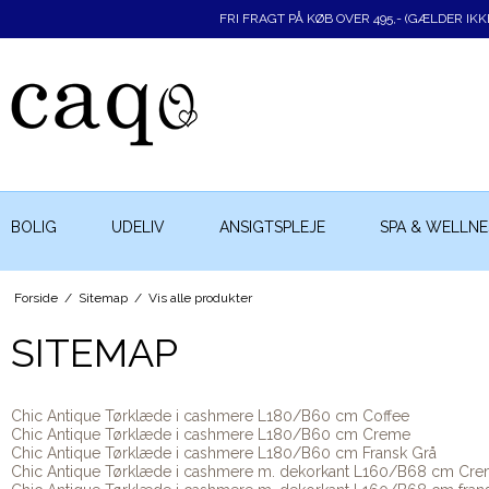
FRI FRAGT PÅ KØB OVER 495,- (GÆLDER IK
BOLIG
UDELIV
ANSIGTSPLEJE
SPA & WELLNE
Forside
/
Sitemap
/
Vis alle produkter
SITEMAP
Chic Antique Tørklæde i cashmere L180/B60 cm Coffee
Chic Antique Tørklæde i cashmere L180/B60 cm Creme
Chic Antique Tørklæde i cashmere L180/B60 cm Fransk Grå
Chic Antique Tørklæde i cashmere m. dekorkant L160/B68 cm Cr