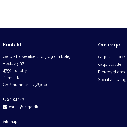
Kontakt
Om caqo
caqo - forkælelse til dig og din bolig
caqo's historie
Boelsvej 37
caqo tilbyder
4750 Lundby
Bæredygtighed 
Danmark
Social ansvarli
CVR-nummer
:
27567606
24911443
:
carina@caqo.dk
Sitemap