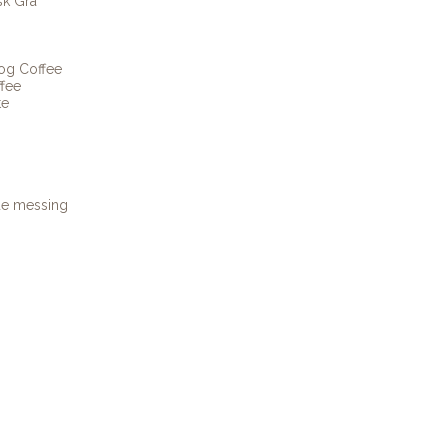
sk Grå
og Coffee
fee
te
ue messing