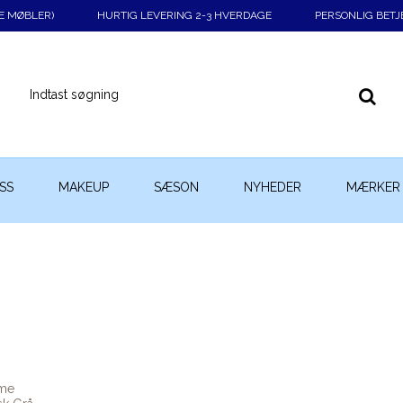
KE MØBLER)
HURTIG LEVERING 2-3 HVERDAGE
PERSONLIG BETJ
SS
MAKEUP
SÆSON
NYHEDER
MÆRKER
eme