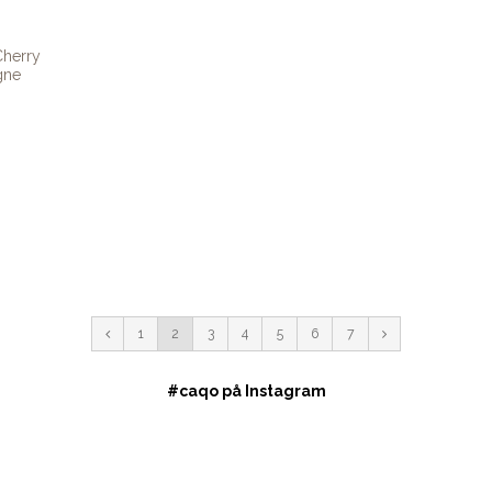
Cherry
gne
1
2
3
4
5
6
7
#caqo på Instagram