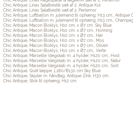
Chic Antique, Linas Kagespade & kagekniv sæt af 2, Perlemor
Chic Antique, Linas Salatbestik sæt af 2, Antique Kul
Chic Antique, Linas Salatbestik sæt af 2, Perlemor
Chic Antique, Luftballon m. julemand til ophæng, H13 cm., Antique 
Chic Antique, Luftballon m. julemand til ophæng, H13 cm., Champa
Chic Antique, Macon Bloklys, H10 cm. x Ø7 cm. Sky Blue
Chic Antique, Macon Bloklys, H10 cm. x Ø7 cm., Honning
Chic Antique, Macon Bloklys, H10 cm. x Ø7 cm., Hør
Chic Antique, Macon Bloklys, H10 cm. x Ø7 cm., Mos
Chic Antique, Macon Bloklys, H10 cm. x Ø7 cm., Oliven
Chic Antique, Macon Bloklys, H10 cm. x Ø7 cm., Verte
Chic Antique, Marseille Vægskab m. 4 hylder, H120 cm., Hvid
Chic Antique, Marseille Vægskab m. 4 hylder, H120 cm., Natur
Chic Antique, Marseille Vægskab m. 4 hylder, H120 cm., Sort
Chic Antique, Quilt tæppe ,L180/B130 cm Sky Blue
Chic Antique, Skjuler m. håndtag, Antique Zink, H30 cm.
Chic Antique, Stok til ophæng, H12 cm.