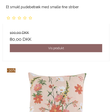
Et smukt pudebetræk med smalle fine striber
100,00 DKK
80,00 DKK
Vis produkt
-30%