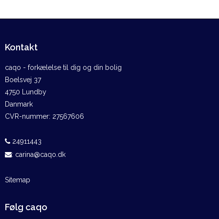
Kontakt
caqo - forkælelse til dig og din bolig
Boelsvej 37
4750 Lundby
Danmark
CVR-nummer
:
27567606
24911443
:
carina@caqo.dk
Sitemap
Følg caqo