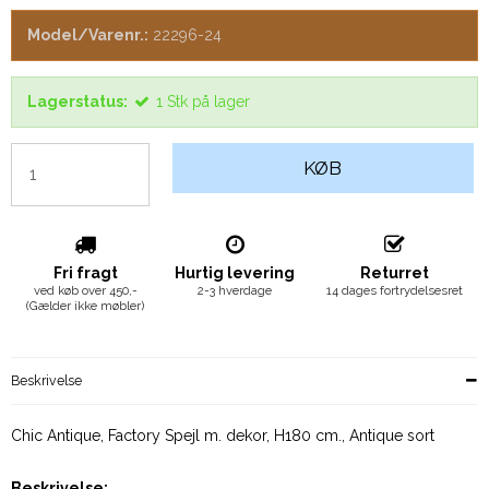
Model/Varenr.:
22296-24
Lagerstatus:
1
Stk
på lager
KØB
Fri fragt
Hurtig levering
Returret
ved køb over 450,-
2-3 hverdage
14 dages fortrydelsesret
(Gælder ikke møbler)
Beskrivelse
Chic Antique, Factory Spejl m. dekor, H180 cm., Antique sort
Beskrivelse: