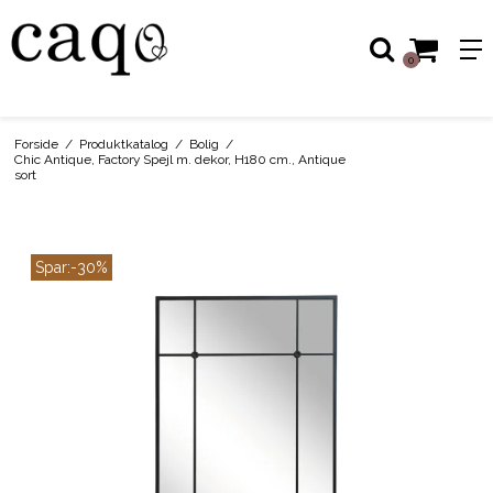
0
Forside
/
Produktkatalog
/
Bolig
/
Chic Antique, Factory Spejl m. dekor, H180 cm., Antique
sort
Spar:
-30%