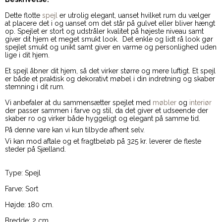
Dette flotte
spejl
er utrolig elegant, uanset hvilket rum du vælger
at placere det i og uanset om det står på gulvet eller bliver hængt
op. Spejlet er stort og udstråler kvalitet på højeste niveau samt
giver dit hjem et meget smukt look. Det enkle og lidt rå look gør
spejlet smukt og unikt samt giver en varme og personlighed uden
lige i dit hjem.
Et spejl åbner dit hjem, så det virker større og mere luftigt. Et spejl
er både et praktisk og dekorativt møbel i din indretning og skaber
stemning i dit rum.
Vi anbefaler at du sammensætter spejlet med
møbler
og
interiør
der passer sammen i farve og stil, da det giver et udseende der
skaber ro og virker både hyggeligt og elegant på samme tid.
På denne vare kan vi kun tilbyde afhent selv.
Vi kan mod aftale og et fragtbeløb på 325 kr. leverer de fleste
steder på Sjælland.
Type: Spejl
Farve: Sort
Højde: 180 cm.
Bredde: 2 cm.