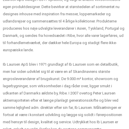
egen produktdesigner. Dette bevirker at størstedelen af sortimentet nu
designes inhouse med inspiration fra messer, loppemarkeder og
udlandsrejser og sammensættes til 4 årlige kollektioner. Produkterne
produceres hos nøje udvalgte leverandører i Asien, Tyskland, Portugal og
Danmark, og sendes fra hovedsædet i Ribe, hvor alle varer lagerføres, ud
til forhandlernetværket, der dækker hele Europa og stadigt flere ikke-
europæiske lande.
Ib Laursen ApS blev i 1971 grundlagt af Ib Laursen som en detailbutik,
men har siden udviklet sig til at være en af Skandinaviens største
engrosleverandører af brugskunst. De 9.000 m² kontor, showroom og
lagerbygninger, som virksomheden i dag råder over, ligger smukt i
udkanten af Danmarks ældste by, Ribe. I 2007 overtog Peter Laursen
aktiemajoriteten efter et længe planlagt generationsskifte og blev ved
samme lejlighed adm. direktør efter sin far, Ib Laursen. Målsætningen er
fortsat at være i konstant udvikling og lægge sig solidt i førerpositionen
med hensyn til design, kvalitet og service. Udtrykket hos Ib Laursen er