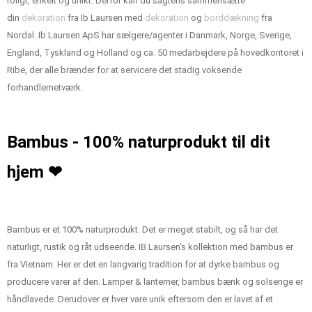
roligt, enkelt og unikt. Derfor kan du sagtens sammensætte
din
dekoration
fra Ib Laursen med
dekoration
og
borddækning
fra
Nordal.
Ib Laursen ApS har sælgere/agenter i Danmark, Norge, Sverige,
England, Tyskland og Holland og ca. 50 medarbejdere på hovedkontoret i
Ribe, der alle brænder for at servicere det stadig voksende
forhandlernetværk.
Bambus - 100% naturprodukt til dit
hjem ❤
Bambus er et 100% naturprodukt. Det er meget stabilt, og så har det
naturligt, rustik og råt udseende. IB Laursen’s kollektion med bambus er
fra Vietnam. Her er det en langvarig tradition for at dyrke bambus og
producere varer af den. Lamper & lanterner, bambus bænk og solsenge er
håndlavede. Derudover er hver vare unik eftersom den er lavet af et