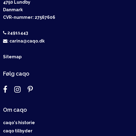
4750 Lundby
Danmark
CVR-nummer
:
27567606
24911443
:
carina@caqo.dk
Sitemap
Følg caqo
Om caqo
caqo's historie
caqo tilbyder