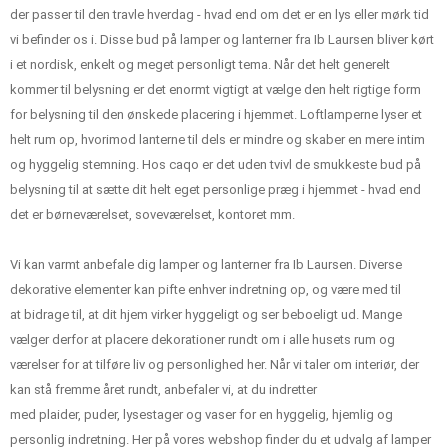
der passer til den travle hverdag - hvad end om det er en lys eller mørk tid
vi befinder os i. Disse bud på
lamper
og
lanterner
fra Ib Laursen bliver kørt
i et nordisk, enkelt og meget personligt tema. Når det helt generelt
kommer til belysning er det enormt vigtigt at vælge den helt rigtige form
for belysning til den ønskede placering i hjemmet. Loftlamperne lyser et
helt rum op, hvorimod lanterne til dels er mindre og skaber en mere intim
og hyggelig stemning. Hos caqo er det uden tvivl de smukkeste bud på
belysning til at sætte dit helt eget personlige præg i hjemmet - hvad end
det er børneværelset, soveværelset, kontoret mm.
Vi kan varmt anbefale dig lamper og lanterner fra Ib Laursen. Diverse
dekorative elementer kan pifte enhver indretning op, og være med til
at bidrage til, at dit hjem virker hyggeligt og ser beboeligt ud. Mange
vælger derfor at placere dekorationer rundt om i alle husets rum og
værelser for at tilføre liv og personlighed her. Når vi taler om interiør, der
kan stå fremme året rundt, anbefaler vi, at du indretter
med
plaider
,
puder
,
lysestager
og
vaser
for en hyggelig, hjemlig og
personlig indretning. Her på vores webshop finder du et udvalg af lamper