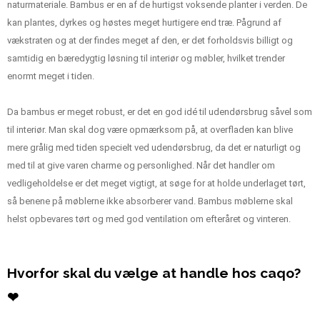
naturmateriale. Bambus er en af de hurtigst voksende planter i verden. De
kan plantes, dyrkes og høstes meget hurtigere end træ. Pågrund af
vækstraten og at der findes meget af den, er det forholdsvis billigt og
samtidig en bæredygtig løsning til interiør og møbler, hvilket trender
enormt meget i tiden.
Da bambus er meget robust, er det en god idé til udendørsbrug såvel som
til interiør. Man skal dog være opmærksom på, at overfladen kan blive
mere grålig med tiden specielt ved udendørsbrug, da det er naturligt og
med til at give varen charme og personlighed. Når det handler om
vedligeholdelse er det meget vigtigt, at søge for at holde underlaget tørt,
så benene på møblerne ikke absorberer vand. Bambus møblerne skal
helst opbevares tørt og med god ventilation om efteråret og vinteren.
Hvorfor skal du vælge at handle hos caqo?
❤