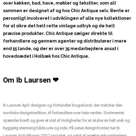
over køkken, bad, have, møbler og tekstiler, som alt
sammen er designet af og hos Chic Antique selv. Bente er
personligt involveret i udviklingen af alle nye kollektioner
for at sikre det helt rette vintage udtryk og de helt
præcise produkter. Chic Antique sælger direkte til
forhandlere og gennem agenter og distributører i mere
end 55 lande, og der er over 35 medarbejdere ansat i
hovedsædet i Holbæk hos Chic Antique.
Om Ib Laursen ❤
Ib Laursen ApS designer og forhandler brugskunst, der matcher den
nordiske designtradition, til forhandlere over hele verden. Sortimentet
spænder bredt og giver et utal af muligheder for at skabe en helt unik og
hyggelig stemning både ude og inde. På selve designfronten har Ib
Laursen ApS tilbage i 2017 oprustet, og valgt at anætte virksomhedens