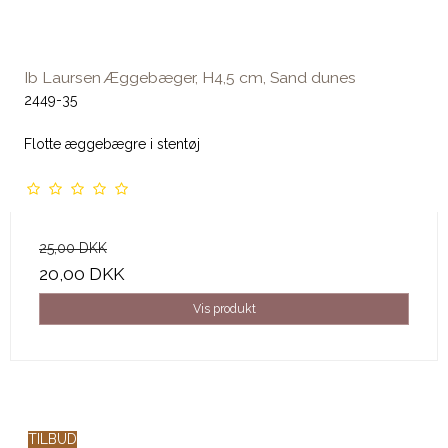
Ib Laursen Æggebæger, H4,5 cm, Sand dunes
2449-35
Flotte æggebægre i stentøj
25,00 DKK
20,00 DKK
Vis produkt
TILBUD