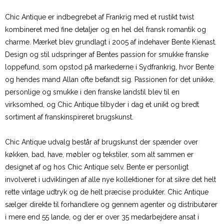
Chic Antique er indbegrebet af Frankrig med et rustikt twist
kombineret med fine detaljer og en hel del fransk romantik og
charme. Mærket blev grundlagt i 2005 af indehaver Bente Kienast.
Design og stil udspringer af Bentes passion for smukke franske
loppefund, som opstod på markederne i Sydfrankrig, hvor Bente
og hendes mand Allan ofte befandt sig. Passionen for det unikke,
personlige og smukke i den franske landstil blev til en
virksomhed, og Chic Antique tilbyder i dag et unikt og bredt
sortiment af franskinspireret brugskunst.
Chic Antique udvalg består af brugskunst der spænder over
køkken, bad, have, møbler og tekstiler, som alt sammen er
designet af og hos Chic Antique selv. Bente er personligt
involveret i udviklingen af alle nye kollektioner for at sikre det helt
rette vintage udtryk og de helt præcise produkter. Chic Antique
sælger direkte til forhandlere og gennem agenter og distributører
i mere end 55 lande, og der er over 35 medarbejdere ansat i