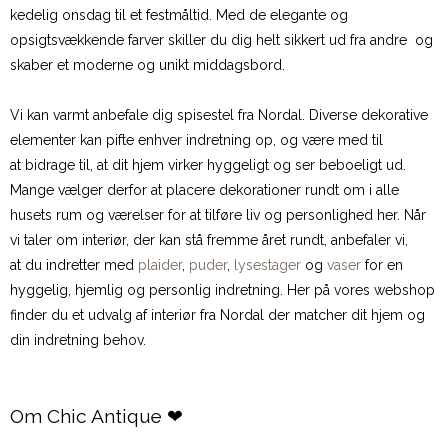
kedelig onsdag til et festmåltid. Med de elegante og
opsigtsvækkende farver skiller du dig helt sikkert ud fra andre og
skaber et moderne og unikt middagsbord.
Vi kan varmt anbefale dig spisestel fra Nordal. Diverse dekorative
elementer kan pifte enhver indretning op, og være med til
at bidrage til, at dit hjem virker hyggeligt og ser beboeligt ud.
Mange vælger derfor at placere dekorationer rundt om i alle
husets rum og værelser for at tilføre liv og personlighed her. Når
vi taler om interiør, der kan stå fremme året rundt, anbefaler vi,
at du indretter med
plaider
,
puder
,
lysestager
og
vaser
for en
hyggelig, hjemlig og personlig indretning. Her på vores webshop
finder du et udvalg af interiør fra Nordal der matcher dit hjem og
din indretning behov.
Om Chic Antique ❤