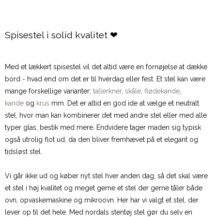
Spisestel i solid kvalitet ❤
Med et lækkert spisestel vil det altid være en fornøjelse at dække
bord - hvad end om det er til hverdag eller fest. Et stel kan være
mange forskellige varianter;
tallerkner
,
skåle
,
flødekande
,
kande
og
krus
mm. Det er altid en god ide at vælge et neutralt
stel, hvor man kan kombinerer det med andre stel eller med alle
typer glas, bestik med mere. Endvidere tager maden sig typisk
også utrolig flot ud, da den bliver fremhævet på et elegant og
tidsløst stel.
Vi går ikke ud og køber nyt stel hver anden dag, så det skal være
et stel i høj kvalitet og meget gerne et stel der gerne tåler både
ovn, opvaskemaskine og mikroovn. Her har vi valgt et stel, der
lever op til det hele. Med nordals stentøj stel gør du selv en