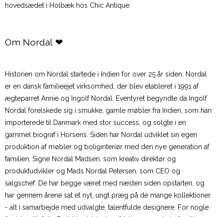
hovedsædet i Holbæk hos Chic Antique.
Om Nordal ❤
Historien om Nordal startede i Indien for over 25 år siden. Nordal
er en dansk familieejet virksomhed, der blev etableret i 1991 af
ægteparret Annie og Ingolf Nordal. Eventyret begyndte da Ingolf
Nordal forelskede sig i smukke, gamle møbler fra Indien, som han
importerede til Danmark med stor success, og solgte i en
gammel biograf i Horsens. Siden har Nordal udviklet sin egen
produktion af møbler og boliginteriør med den nye generation af
familien; Signe Nordal Madsen, som kreativ direktør og
produktudvikler og Mads Nordal Petersen, som CEO og
salgschef. De har begge været med næsten siden opstarten, og
har gennem årene sat et nyt, ungt præg på de mange kollektioner
- alt i samarbejde med udvalgte, talentfulde designere. For nogle