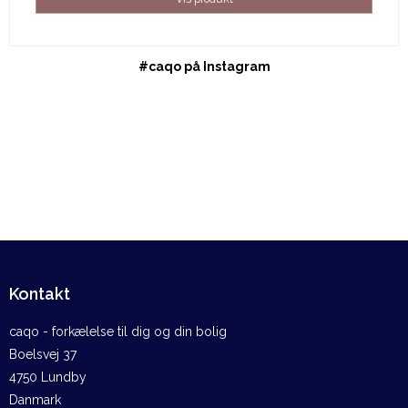
#caqo på Instagram
Kontakt
caqo - forkælelse til dig og din bolig
Boelsvej 37
4750 Lundby
Danmark