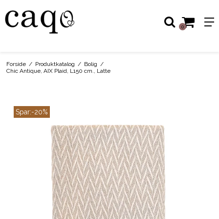
0
Forside
/
Produktkatalog
/
Bolig
/
Chic Antique, AIX Plaid, L150 cm., Latte
Spar:
-20%