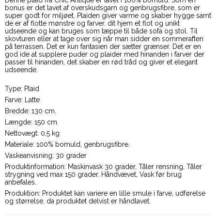
Denne plaid fra Chic Antique er lavet i 100% bomuld. Som en
bonus er det lavet af overskudsgarn og genbrugsfibre, som er
super godt for miljøet. Plaiden giver varme og skaber hygge samt
de er af flotte mønstre og farver. dit hjem et flot og unikt
udseende og kan bruges som tæppe til både sofa og stol. Til
skovturen eller at tage over sig når man sidder en sommeraften
på terrassen. Det er kun fantasien der sætter grænser. Det er en
god ide at supplere puder og plaider med hinanden i farver der
passer til hinanden, det skaber en rød tråd og giver et elegant
udseende.
Type: Plaid
Farve: Latte
Bredde: 130 cm.
Længde: 150 cm.
Nettovægt: 0,5 kg
Materiale: 100% bomuld, genbrugsfibre.
Vaskeanvisning: 30 grader
Produktinformation: Maskinvask 30 grader, Tåler rensning, Tåler
strygning ved max 150 grader. Håndvævet, Vask før brug
anbefales.
Produktion: Produktet kan variere en lille smule i farve, udførelse
og størrelse, da produktet delvist er håndlavet.