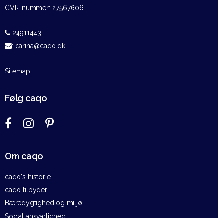
CVR-nummer
:
27567606
24911443
:
carina@caqo.dk
Sitemap
Følg caqo
Om caqo
caqo's historie
caqo tilbyder
Bæredygtighed og miljø
Social ansvarlighed