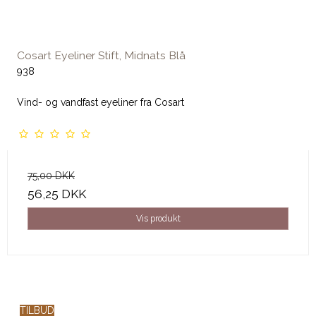
Cosart Eyeliner Stift, Midnats Blå
938
Vind- og vandfast eyeliner fra Cosart
75,00 DKK
56,25 DKK
Vis produkt
TILBUD