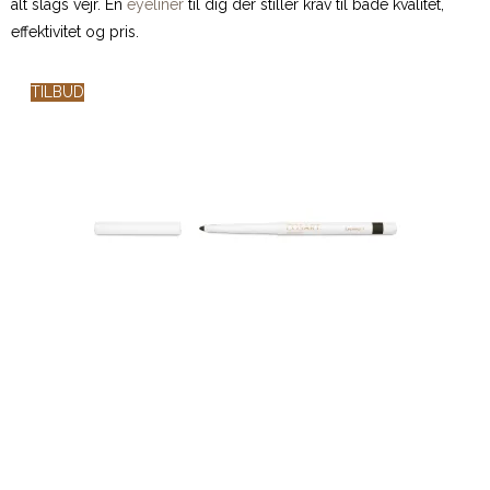
alt slags vejr. En
eyeliner
til dig der stiller krav til både kvalitet,
effektivitet og pris.
TILBUD