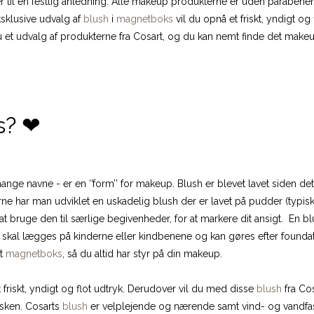
er til en festlig anledning. Alle makeup produkterne er uden parabener
sklusive udvalg af
blush
i
magnetboks
vil du opnå et friskt, yndigt og
 et udvalg af produkterne fra Cosart, og du kan nemt finde det mak
s? ❤
mange navne - er en ‘’form’’ for makeup. Blush er blevet lavet siden
´erne har man udviklet en uskadelig blush der er lavet på pudder (ty
 bruge den til særlige begivenheder, for at markere dit ansigt. En blus
 skal lægges på kinderne eller kindbenene og kan gøres efter founda
nt
magnetboks
, så du altid har styr på din makeup.
 friskt, yndigt og flot udtryk. Derudover vil du med disse
blush
fra Cos
asken. Cosarts
blush
er velplejende og nærende samt vind- og vandfaste, 