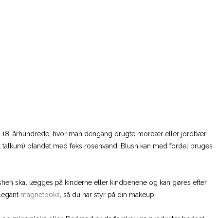
 det 18. århundrede, hvor man dengang brugte morbær eller jordbær
pisk talkum) blandet med feks rosenvand. Blush kan med fordel bruges
lushen skal lægges på kinderne eller kindbenene og kan gøres efter
elegant
magnetboks
, så du har styr på din makeup.