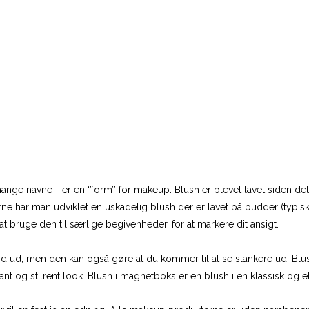
mange navne - er en ‘’form’’ for makeup. Blush er blevet lavet siden
´erne har man udviklet en uskadelig blush der er lavet på pudder (ty
t bruge den til særlige begivenheder, for at markere dit ansigt.
 sund ud, men den kan også gøre at du kommer til at se slankere ud. B
nt og stilrent look. Blush i magnetboks er en blush i en klassisk og 