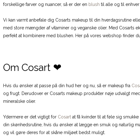
forskellige farver og nuancer, så er der en
blush
til alle og til enhv
Vi kan varmt anbefale dig Cosarts makeup til din hverdagsrutine ell
med store mængder af vitaminer og veganske olier. Med Cosarts ek
perfekt at kombinere med blushen. Her på vores webshop finder du
Om Cosart ❤
Hvis du ønsker at passe på din hud her og nu, så er makeup fra
Cos
og frugt. Derudover er Cosarts makeup produkter nøje udvalgt med he
mineralske olier.
Ydermere er det vigtigt for
Cosart
at få kvinder til at føle sig smukk
din skønhedsrutine, hvis du ønsker at lægge en smuk og naturlig ma
og vil gøre deres for at skåne miljøet bedst muligt.