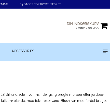
ENING
14 DAGES FORTRYDELSESRET
DIN INDKØBSKURV
0 varer 0,00 DKK
ACCESSORIES
 det 18. århundrede, hvor man dengang brugte morbær eller jordbær
pisk talkum) blandet med feks rosenvand. Blush kan med fordel bruges