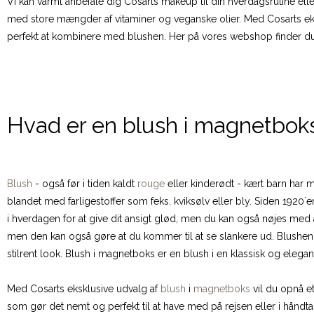
Vi kan varmt anbefale dig Cosarts makeup til din hverdagsrutine ell
med store mængder af vitaminer og veganske olier. Med Cosarts ek
perfekt at kombinere med blushen. Her på vores webshop finder du
Hvad er en blush i magnetbok
Blush
- også før i tiden kaldt
rouge
eller kinderødt - kært barn har 
blandet med farligestoffer som feks. kviksølv eller bly. Siden 1920
i hverdagen for at give dit ansigt glød, men du kan også nøjes med at
men den kan også gøre at du kommer til at se slankere ud. Blushen
stilrent look. Blush i magnetboks er en blush i en klassisk og elega
Med Cosarts eksklusive udvalg af
blush
i
magnetboks
vil du opnå et
som gør det nemt og perfekt til at have med på rejsen eller i håndt