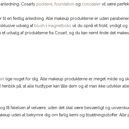
er anledning. Cosarts
puddere
,
foundation
og
concealer
vil være perfe
er til en festlig anledning. Alle makeup produkterne er uden parabener
sklusive udvalg af
blush
i
magnetboks
vil du opnå et friskt, yndigt og
 et udvalg af produkterne fra Cosart, og du kan nemt finde det mak
art
lige noget for dig. Alle makeup produkterne er meget milde og sk
nblik på, at alle hudtyper kan tåle dem og at man ikke udvikler aller
e og få følelsen af velvære, uden det skal være besværligt og uoverskuel
keup uden at bekymre dig om farlig kemi og tilsætningsstoffer. Alle 