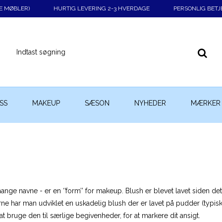
KE MØBLER)
HURTIG LEVERING 2-3 HVERDAGE
PERSONLIG BETJ
SS
MAKEUP
SÆSON
NYHEDER
MÆRKER
mange navne - er en ‘’form’’ for makeup. Blush er blevet lavet siden
´erne har man udviklet en uskadelig blush der er lavet på pudder (ty
t bruge den til særlige begivenheder, for at markere dit ansigt.