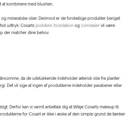
kt at kombinere med blushen.
 og mineralske olier. Derimod er de forskellige produkter beriget
 flot udtryk. Cosarts
puddere
,
foundation
og
concealer
vil være
eup der matcher dine behov.
ånsomme, da de udelukkende indeholder æterisk olie fra planter
gi. Det vil sige at ingen af produkterne indeholder parabener eller
igt. Derfor kan vi varmt anbefale dig at tilføje Cosarts makeup til
produkterne for Cosart er ikke i æske af den simple grund de tænker