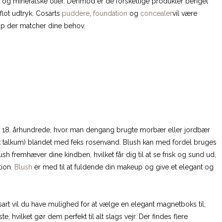
 og mineralske olier. Derimod er de forskellige produkter beriget
 flot udtryk. Cosarts
puddere
,
foundation
og
concealer
vil være
eup der matcher dine behov.
 det 18. århundrede, hvor man dengang brugte morbær eller jordbær
pisk talkum) blandet med feks rosenvand. Blush kan med fordel bruges
h fremhæver dine kindben, hvilket får dig til at se frisk og sund ud,
tion.
Blush
er med til at fuldende din makeup og give et elegant og
art vil du have mulighed for at vælge en elegant magnetboks til,
hvilket gør dem perfekt til alt slags vejr. Der findes flere