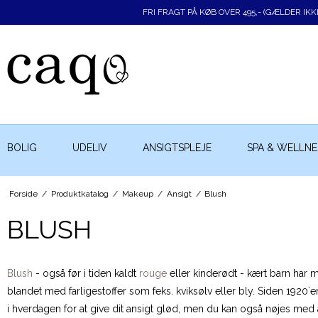
FRI FRAGT PÅ KØB OVER 495,- (GÆLDER IK
BOLIG
UDELIV
ANSIGTSPLEJE
SPA & WELLNE
Forside
/
Produktkatalog
/
Makeup
/
Ansigt
/
Blush
BLUSH
Blush
- også før i tiden kaldt
rouge
eller kinderødt - kært barn har 
blandet med farligestoffer som feks. kviksølv eller bly. Siden 1920
i hverdagen for at give dit ansigt glød, men du kan også nøjes med a