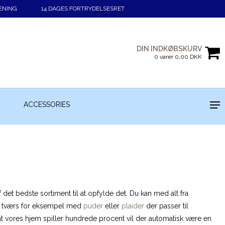
ENING
14 DAGES FORTRYDELSESRET
DIN INDKØBSKURV
0 varer 0,00 DKK
ACCESSORIES
det bedste sortiment til at opfylde det. Du kan med alt fra
g tværs for eksempel med
puder
eller
plaider
der passer til
f, at vores hjem spiller hundrede procent vil der automatisk være en