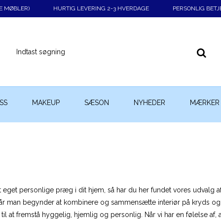
KE MØBLER)
HURTIG LEVERING 2-3 HVERDAGE
PERSONLIG BETJ
SS
MAKEUP
SÆSON
NYHEDER
MÆRKER
eget personlige præg i dit hjem, så har du her fundet vores udvalg af 
 Når man begynder at kombinere og sammensætte interiør på kryds o
 til at fremstå hyggelig, hjemlig og personlig. Når vi har en følelse a