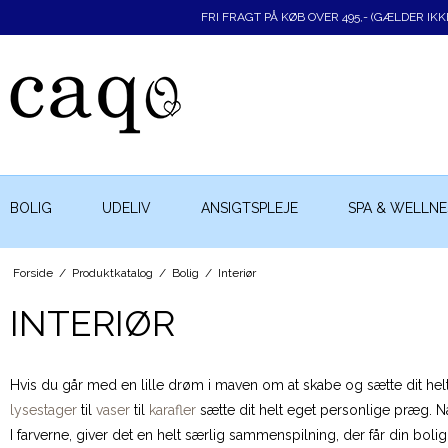
FRI FRAGT PÅ KØB OVER 495,- (GÆLDER IK
BOLIG
UDELIV
ANSIGTSPLEJE
SPA & WELLNE
Forside
/
Produktkatalog
/
Bolig
/
Interiør
INTERIØR
Hvis du går med en lille drøm i maven om at skabe og sætte dit helt 
lysestager
til
vaser
til
karafler
sætte dit helt eget personlige præg.
I farverne, giver det en helt særlig sammenspilning, der får din bolig