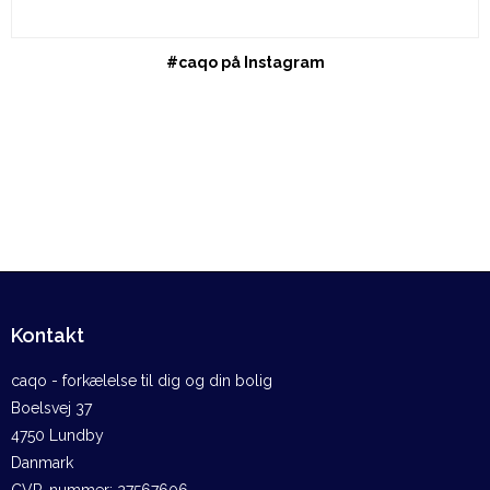
#caqo på Instagram
Kontakt
caqo - forkælelse til dig og din bolig
Boelsvej 37
4750 Lundby
Danmark