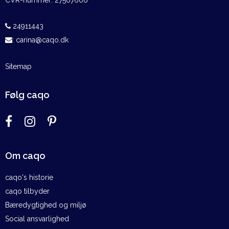
CVR-nummer
:
27567606
24911443
:
carina@caqo.dk
Sitemap
Følg caqo
Om caqo
caqo's historie
caqo tilbyder
Bæredygtighed og miljø
Social ansvarlighed