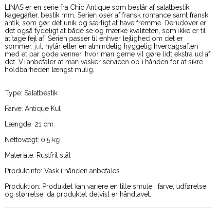
LINAS er en serie fra Chic Antique som består af salatbestik,
kagegafler, bestik mm. Serien oser af fransk romance samt fransk
antik, som gør det unik og særligt at have fremme. Derudover er
det også tydeligt at både se og mærke kvaliteten, som ikke er til
at tage fejl af. Serien passer til enhver lejlighed om det er
sommer,
jul
, nytår eller en almindelig hyggelig hverdagsaften
med et par gode venner, hvor man gerne vil gøre lidt ekstra ud af
det. Vi anbefaler at man vasker servicen op i hånden for at sikre
holdbarheden længst mulig.
Type: Salatbestik
Farve: Antique Kul
Længde: 21 cm.
Nettovægt: 0,5 kg
Materiale: Rustfrit stål
Produktinfo: Vask i hånden anbefales.
Produktion: Produktet kan variere en lille smule i farve, udførelse
og størrelse, da produktet delvist er håndlavet.