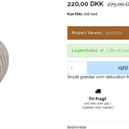
220,00 DKK
275,00 
Model/Varenr.:
39103720
Lagerstatus:
3
Stk
på lag
KØB
Smukt græskar som dekoration fr
Fri fragt
ved køb over 450,-
(Gælder ikke møbler)
Beskrivelse