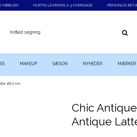
KE MØBLER)
HURTIG LEVERING 2-3 HVERDAGE
PERSONLIG BETJ
SS
MAKEUP
SÆSON
NYHEDER
MÆRKER
atte, Ø20 cm.
Chic Antique
Antique Latt