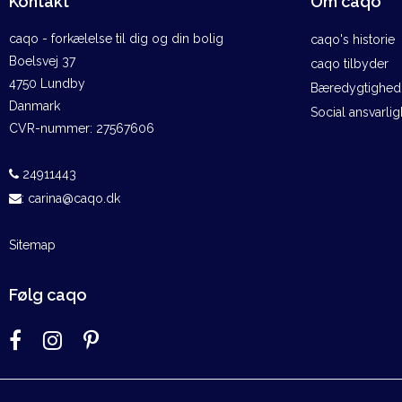
Kontakt
Om caqo
caqo - forkælelse til dig og din bolig
caqo's historie
Boelsvej 37
caqo tilbyder
4750 Lundby
Bæredygtighed 
Danmark
Social ansvarli
CVR-nummer
:
27567606
24911443
:
carina@caqo.dk
Sitemap
Følg caqo