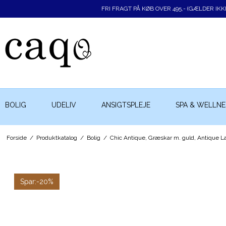
FRI FRAGT PÅ KØB OVER 495,- (GÆLDER IK
BOLIG
UDELIV
ANSIGTSPLEJE
SPA & WELLNE
Forside
/
Produktkatalog
/
Bolig
/
Chic Antique, Græskar m. guld, Antique L
Spar:
-20%