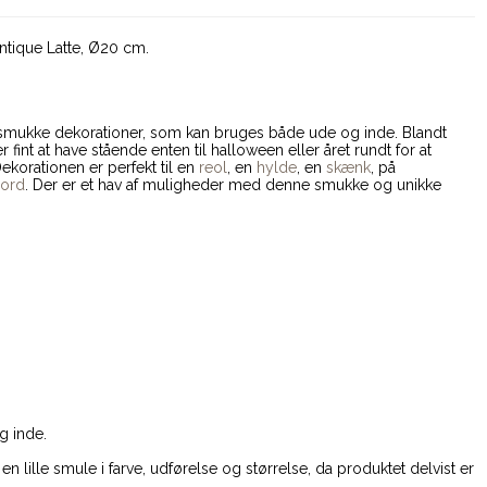
ntique Latte, Ø20 cm.
 smukke dekorationer, som kan bruges både ude og inde. Blandt
fint at have stående enten til halloween eller året rundt for at
korationen er perfekt til en
reol
, en
hylde
, en
skænk
, på
bord
. Der er et hav af muligheder med denne smukke og unikke
g inde.
en lille smule i farve, udførelse og størrelse, da produktet delvist er