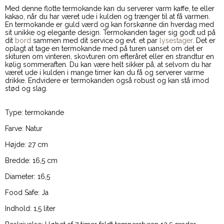
Med denne flotte termokande kan du serverer varm kaffe, te eller
kakao, når du har været ude i kulden og trænger til at få varmen.
En termokande er guld værd og kan forskønne din hverdag med
sit unikke og elegante design. Termokanden tager sig godt ud på
dit
bord
sammen med dit service og evt. et par
lysestager
. Det er
oplagt at tage en termokande med på turen uanset om det er
skituren om vinteren, skovturen om efteråret eller en strandtur en
kølig sommeraften. Du kan være helt sikker på, at selvom du har
været ude i kulden i mange timer kan du få og serverer varme
drikke. Endvidere er termokanden også robust og kan stå imod
stød og slag.
Type: termokande
Farve: Natur
Højde: 27 cm
Bredde: 16,5 cm
Diameter: 16,5
Food Safe: Ja
Indhold: 1,5 liter