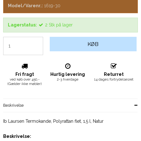
Model/Varenr.:
1619-30
Lagerstatus:
2
Stk
på lager
KØB
Fri fragt
Hurtig levering
Returret
ved køb over 450,-
2-3 hverdage
14 dages fortrydelsesret
(Gælder ikke møbler)
Beskrivelse
Ib Laursen Termokande, Polyrattan flet, 1,5 l, Natur
Beskrivelse: