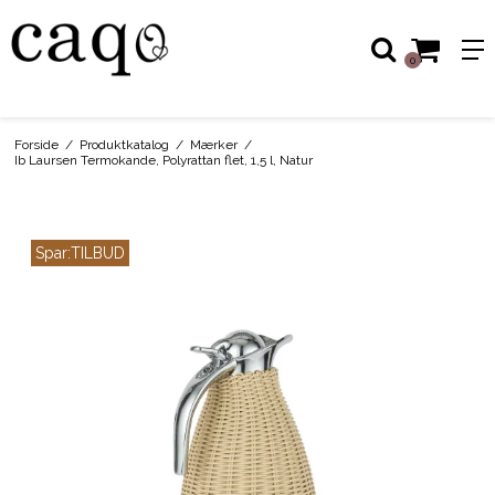
0
Forside
/
Produktkatalog
/
Mærker
/
Ib Laursen Termokande, Polyrattan flet, 1,5 l, Natur
Spar:
TILBUD