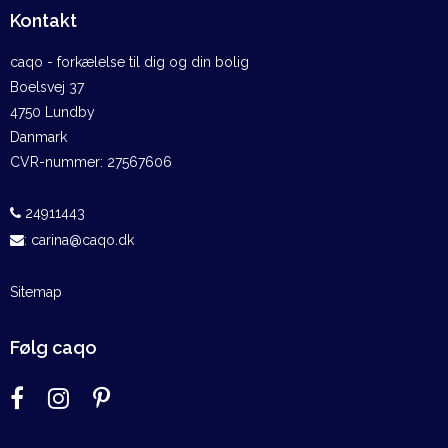
Kontakt
caqo - forkælelse til dig og din bolig
Boelsvej 37
4750 Lundby
Danmark
CVR-nummer
:
27567606
24911443
:
carina@caqo.dk
Sitemap
Følg caqo