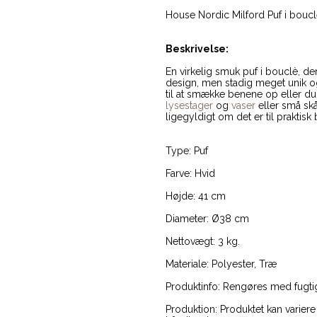
House Nordic Milford Puf i boucl
Beskrivelse:
En virkelig smuk puf i bouclè, de
design, men stadig meget unik og
til at smække benene op eller d
lysestager
og
vaser
eller små sk
ligegyldigt om det er til prakti
Type: Puf
Farve: Hvid
Højde: 41 cm
Diameter: Ø38 cm
Nettovægt: 3 kg.
Materiale: Polyester, Træ
Produktinfo: Rengøres med fugti
Produktion: Produktet kan variere 