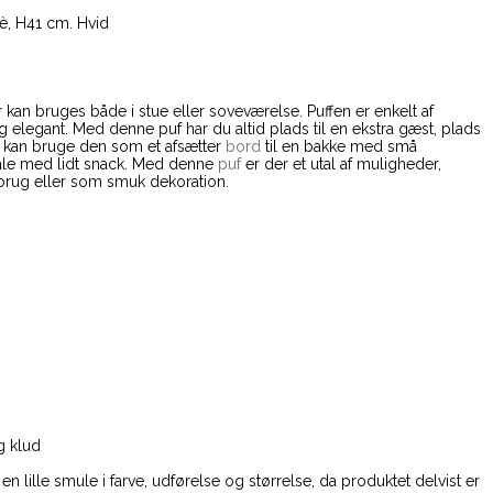
è, H41 cm. Hvid
r kan bruges både i stue eller soveværelse. Puffen er enkelt af
 elegant. Med denne puf har du altid plads til en ekstra gæst, plads
u kan bruge den som et afsætter
bord
til en bakke med små
åle med lidt snack. Med denne
puf
er der et utal af muligheder,
sk brug eller som smuk dekoration.
g klud
en lille smule i farve, udførelse og størrelse, da produktet delvist er