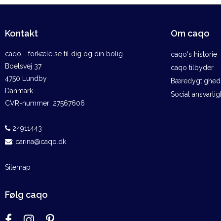
Kontakt
Om caqo
caqo - forkælelse til dig og din bolig
caqo's historie
Boelsvej 37
caqo tilbyder
4750 Lundby
Bæredygtighed 
Danmark
Social ansvarli
CVR-nummer
:
27567606
24911443
:
carina@caqo.dk
Sitemap
Følg caqo