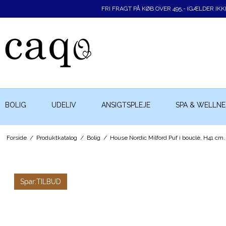
FRI FRAGT PÅ KØB OVER 495,- (GÆLDER IK
BOLIG
UDELIV
ANSIGTSPLEJE
SPA & WELLNE
Forside
/
Produktkatalog
/
Bolig
/
House Nordic Milford Puf i bouclè, H41 cm.
Spar:
TILBUD