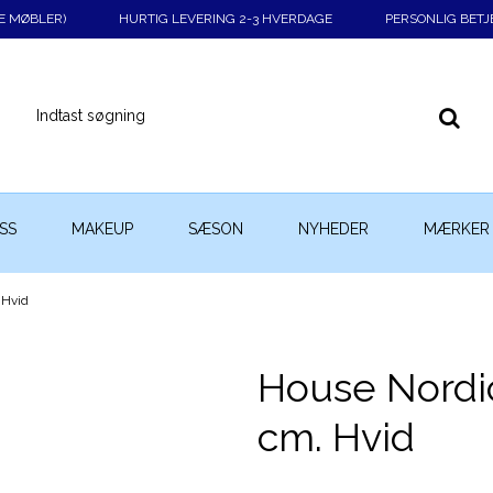
KE MØBLER)
HURTIG LEVERING 2-3 HVERDAGE
PERSONLIG BETJ
SS
MAKEUP
SÆSON
NYHEDER
MÆRKER
 Hvid
House Nordic
cm. Hvid