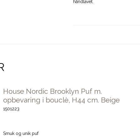
håndlavet.
R
House Nordic Brooklyn Puf m.
opbevaring i bouclè, H44 cm. Beige
1501223
Smuk og unik puf