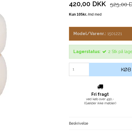
420,00 DKK
525,00 
Model/Varenr.:
1501221
Lagerstatus:
2
Stk
på lag
KØB
Fri fragt
ved køb over 450,-
(Gælder ikke møbler)
Beskrivelse