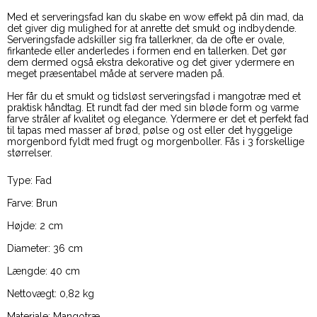
Med et serveringsfad kan du skabe en wow effekt på din mad, da
det giver dig mulighed for at anrette det smukt og indbydende.
Serveringsfade adskiller sig fra tallerkner, da de ofte er ovale,
firkantede eller anderledes i formen end en tallerken. Det gør
dem dermed også ekstra dekorative og det giver ydermere en
meget præsentabel måde at servere maden på.
Her får du et smukt og tidsløst serveringsfad i mangotræ med et
praktisk håndtag. Et rundt fad der med sin bløde form og varme
farve stråler af kvalitet og elegance. Ydermere er det et perfekt fad
til tapas med masser af brød, pølse og ost eller det hyggelige
morgenbord fyldt med frugt og morgenboller. Fås i 3 forskellige
størrelser.
Type: Fad
Farve: Brun
Højde: 2 cm
Diameter: 36 cm
Længde: 40 cm
Nettovægt: 0,82 kg
Materiale: Mangotræ