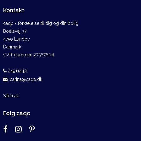
Kontakt
caqo - forkælelse til dig og din bolig
Boelsvej 37
4750 Lundby
Danmark
CVR-nummer
:
27567606
24911443
:
carina@caqo.dk
Sitemap
Følg caqo