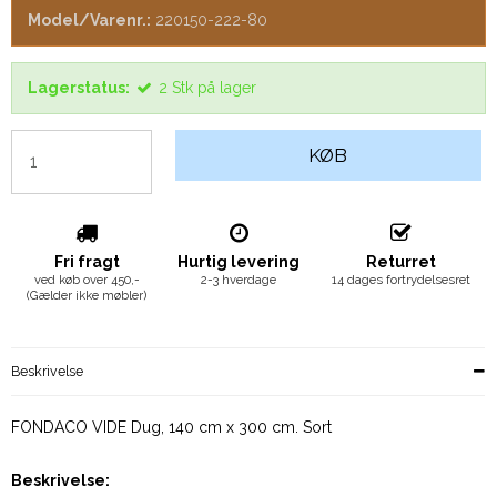
Model/Varenr.:
220150-222-80
Lagerstatus:
2
Stk
på lager
KØB
Fri fragt
Hurtig levering
Returret
ved køb over 450,-
2-3 hverdage
14 dages fortrydelsesret
(Gælder ikke møbler)
Beskrivelse
FONDACO VIDE Dug, 140 cm x 300 cm. Sort
Beskrivelse: