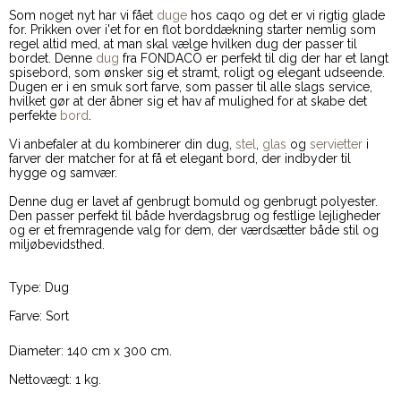
Som noget nyt har vi fået
duge
hos caqo og det er vi rigtig glade
for. Prikken over i'et for en flot borddækning starter nemlig som
regel altid med, at man skal vælge hvilken dug der passer til
bordet. Denne
dug
fra FONDACO er perfekt til dig der har et langt
spisebord, som ønsker sig et stramt, roligt og elegant udseende.
Dugen er i en smuk sort farve, som passer til alle slags service,
hvilket gør at der åbner sig et hav af mulighed for at skabe det
perfekte
bord
.
Vi anbefaler at du kombinerer din dug,
stel
,
glas
og
servietter
i
farver der matcher for at få et elegant bord, der indbyder til
hygge og samvær.
Denne dug er lavet af genbrugt bomuld og genbrugt polyester.
Den passer perfekt til både hverdagsbrug og festlige lejligheder
og er et fremragende valg for dem, der værdsætter både stil og
miljøbevidsthed.
Type: Dug
Farve: Sort
Diameter: 140 cm x 300 cm.
Nettovægt: 1 kg.