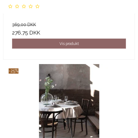
369,00 DKK
276,75 DKK
Vis produkt
-25%