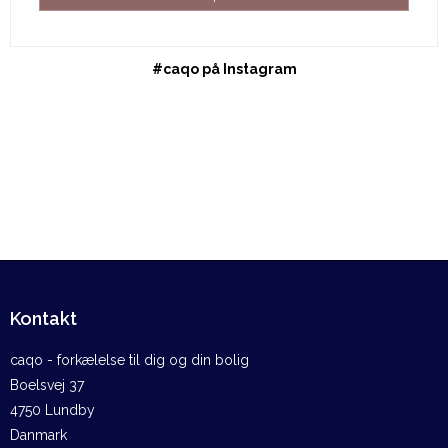
#caqo på Instagram
Kontakt
caqo - forkælelse til dig og din bolig
Boelsvej 37
4750 Lundby
Danmark