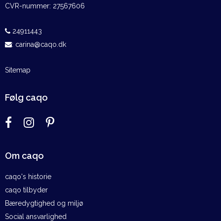
CVR-nummer
:
27567606
24911443
:
carina@caqo.dk
Sitemap
Følg caqo
Om caqo
caqo's historie
caqo tilbyder
Bæredygtighed og miljø
Social ansvarlighed