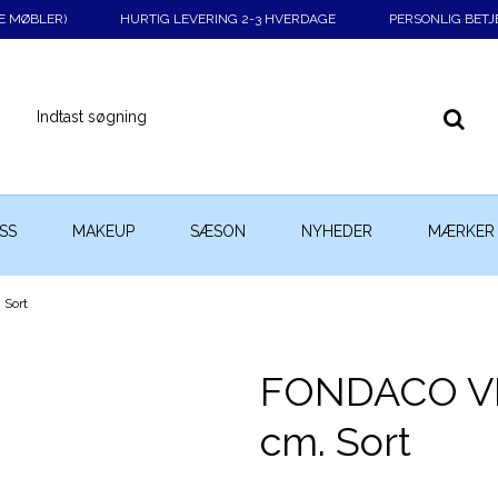
KE MØBLER)
HURTIG LEVERING 2-3 HVERDAGE
PERSONLIG BETJ
SS
MAKEUP
SÆSON
NYHEDER
MÆRKER
 Sort
FONDACO VID
cm. Sort