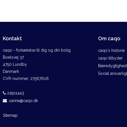
Kontakt
Om caqo
caqo - forkælelse til dig og din bolig
caqo's historie
Boelsvej 37
caqo tilbyder
4750 Lundby
Bæredygtighed 
Danmark
Social ansvarli
CVR-nummer
:
27567606
24911443
:
carina@caqo.dk
Sitemap