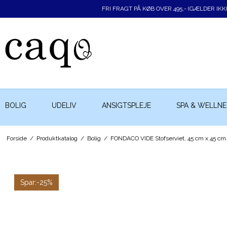
FRI FRAGT PÅ KØB OVER 495,- (GÆLDER IK
BOLIG
UDELIV
ANSIGTSPLEJE
SPA & WELLNE
Forside
/
Produktkatalog
/
Bolig
/
FONDACO VIDE Stofserviet, 45 cm x 45 cm.
Spar:
-25%