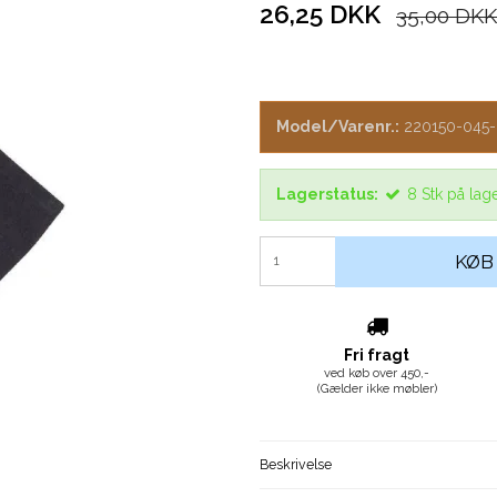
26,25 DKK
35,00 DKK
Model/Varenr.:
220150-045
Lagerstatus:
8
Stk
på lag
KØB
Fri fragt
ved køb over 450,-
(Gælder ikke møbler)
Beskrivelse