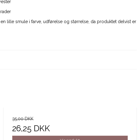
yester
grader
en lille smule i farve, udførelse og størrelse, da produktet delvist er
35,00 DKK
26,25 DKK