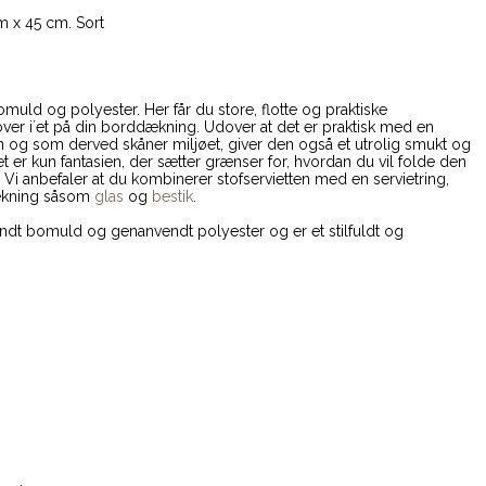
 x 45 cm. Sort
omuld og polyester. Her får du store, flotte og praktiske
 over i´et på din borddækning. Udover at det er praktisk med en
n og som derved skåner miljøet, giver den også et utrolig smukt og
et er kun fantasien, der sætter grænser for, hvordan du vil folde den
 Vi anbefaler at du kombinerer stofservietten med en servietring,
dækning såsom
glas
og
bestik
.
endt bomuld og genanvendt polyester og er et stilfuldt og