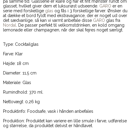
på samme tid. Glassene er klare og har et fint mønster rundt om
glasset, hvilket giver dem et luksuriøst udseende.
GARO
er en
serie med forskellige
glas
og fås i 3 forskellige farver. Ønsker du
at dække et bord fyldt med ekstravagance, der er noget ud over
det sædvanlige, så kan vi varmt anbefale disse
GARO
glas fra
Nordal
. De passer perfekt til velkomstdrinken, en kold omgang
lemonade eller champagnen, når der skal fejres noget særligt.
Type: Cocktailglas
Farve: Klar
Højde: 18 cm
Diameter: 11,5 cm
Materiale: Glas
Rumindhold: 370 ml.
Nettovægt: 0,26 kg
Produktinfo: Foodsafe, vask i hånden anbefales
Produktion: Produktet kan variere en lille smule i farve, udførelse
og størrelse, da produktet delvist er håndlavet.