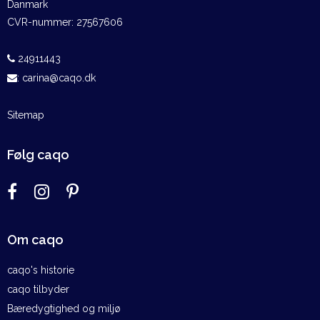
Danmark
CVR-nummer
:
27567606
24911443
:
carina@caqo.dk
Sitemap
Følg caqo
Om caqo
caqo's historie
caqo tilbyder
Bæredygtighed og miljø