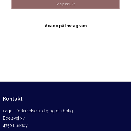
Vis produkt
#caqo på Instagram
Kontakt
caqo - forkælelse til dig og din bolig
Boelsvej 37
4750 Lundby