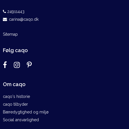
24911443
:
carina@caqo.dk
Sitemap
Følg caqo
Om caqo
caqo's historie
caqo tilbyder
Bæredygtighed og miljø
Social ansvarlighed