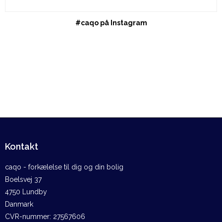
#caqo på Instagram
Kontakt
caqo - forkælelse til dig og din bolig
Boelsvej 37
4750 Lundby
Danmark
CVR-nummer
:
27567606