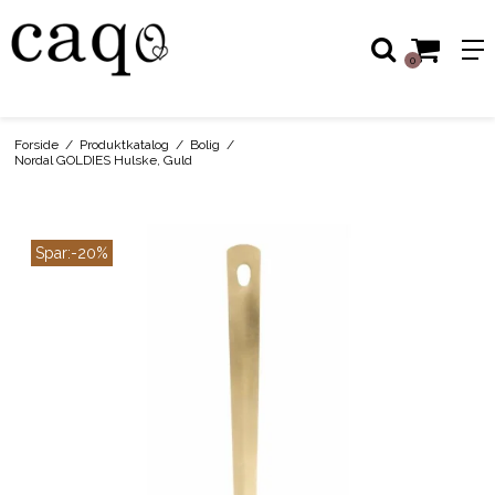
0
Forside
/
Produktkatalog
/
Bolig
/
Nordal GOLDIES Hulske, Guld
Spar:
-20%