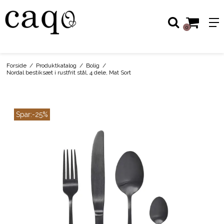
0
Forside
/
Produktkatalog
/
Bolig
/
Nordal bestiksæt i rustfrit stål, 4 dele, Mat Sort
Spar:
-25%