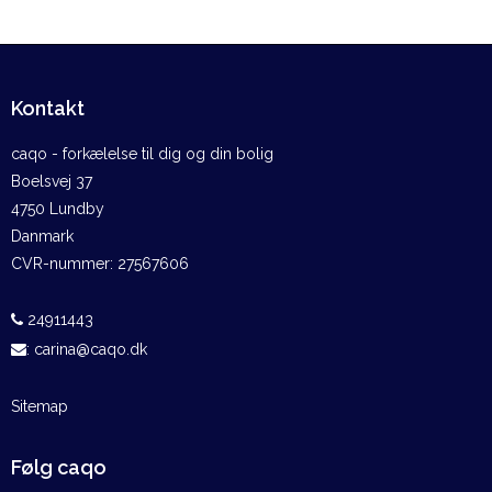
Kontakt
caqo - forkælelse til dig og din bolig
Boelsvej 37
4750 Lundby
Danmark
CVR-nummer
:
27567606
24911443
:
carina@caqo.dk
Sitemap
Følg caqo