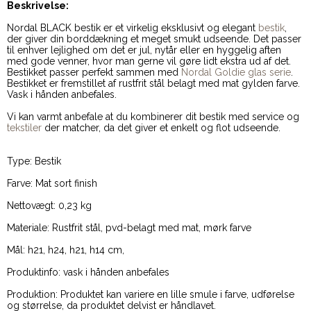
Beskrivelse:
Nordal BLACK bestik er et virkelig eksklusivt og elegant
bestik
,
der giver din borddækning et meget smukt udseende. Det passer
til enhver lejlighed om det er jul, nytår eller en hyggelig aften
med gode venner, hvor man gerne vil gøre lidt ekstra ud af det.
Bestikket passer perfekt sammen med
Nordal Goldie glas serie
.
Bestikket er fremstillet af rustfrit stål belagt med mat gylden farve.
Vask i hånden anbefales.
Vi kan varmt anbefale at du kombinerer dit bestik med service og
tekstiler
der matcher, da det giver et enkelt og flot udseende.
Type: Bestik
Farve: Mat sort finish
Nettovægt: 0,23 kg
Materiale: Rustfrit stål, pvd-belagt med mat, mørk farve
Mål: h21, h24, h21, h14 cm,
Produktinfo: vask i hånden anbefales
Produktion: Produktet kan variere en lille smule i farve, udførelse
og størrelse, da produktet delvist er håndlavet.