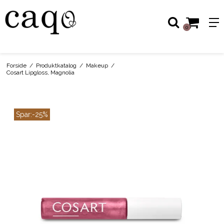
0
Forside
/
Produktkatalog
/
Makeup
/
Cosart Lipgloss, Magnolia
Spar:
-25%