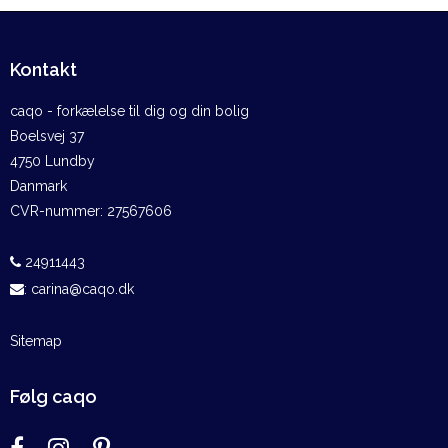
Kontakt
caqo - forkælelse til dig og din bolig
Boelsvej 37
4750 Lundby
Danmark
CVR-nummer
:
27567606
24911443
:
carina@caqo.dk
Sitemap
Følg caqo