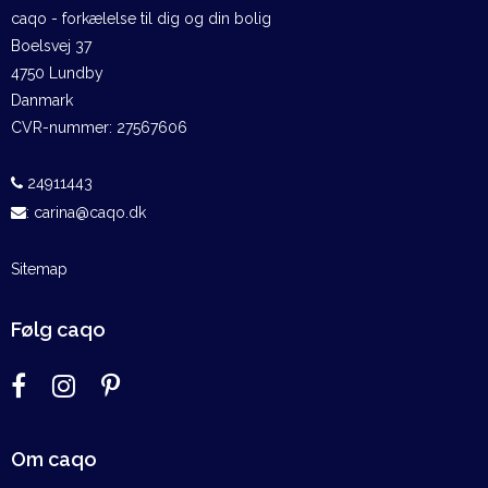
caqo - forkælelse til dig og din bolig
Boelsvej 37
4750 Lundby
Danmark
CVR-nummer
:
27567606
24911443
:
carina@caqo.dk
Sitemap
Følg caqo
Om caqo