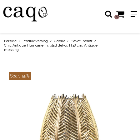
0
Forside
/
Produktkatalog
/
Udeliv
/
Havetilbehør
/
Chic Antique Hurricane m. blad dekor, H38 cm, Antique
messing
Spar:
-55%