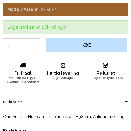
Model/Varenr.:
25646-13
Lagerstatus:
1
Stk
på lager
KØB
Fri fragt
Hurtig levering
Returret
ved køb over 450,-
2-3 hverdage
14 dages fortrydelsesret
(Gælder ikke møbler)
Beskrivelse
Chic Antique Hurricane m. blad dekor, H38 cm, Antique messing
Beskrivelse: