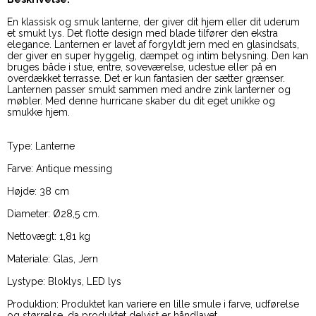
En klassisk og smuk lanterne, der giver dit hjem eller dit uderum
et smukt lys. Det flotte design med blade tilfører den ekstra
elegance. Lanternen er lavet af forgyldt jern med en glasindsats,
der giver en super hyggelig, dæmpet og intim belysning. Den kan
bruges både i stue, entre, soveværelse, udestue eller på en
overdækket terrasse. Det er kun fantasien der sætter grænser.
Lanternen passer smukt sammen med andre zink lanterner og
møbler. Med denne hurricane skaber du dit eget unikke og
smukke hjem.
Type: Lanterne
Farve: Antique messing
Højde: 38 cm
Diameter: Ø28,5 cm.
Nettovægt: 1,81 kg
Materiale: Glas, Jern
Lystype: Bloklys, LED lys
Produktion: Produktet kan variere en lille smule i farve, udførelse
og størrelse, da produktet delvist er håndlavet.