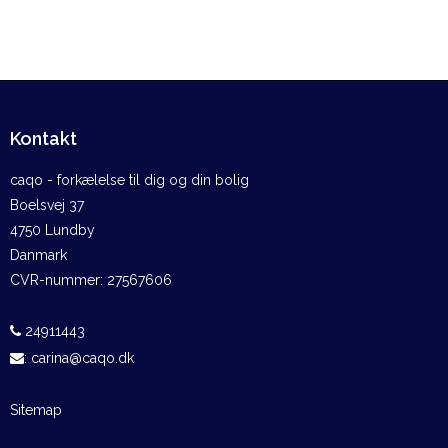
Kontakt
caqo - forkælelse til dig og din bolig
Boelsvej 37
4750 Lundby
Danmark
CVR-nummer
:
27567606
24911443
:
carina@caqo.dk
Sitemap